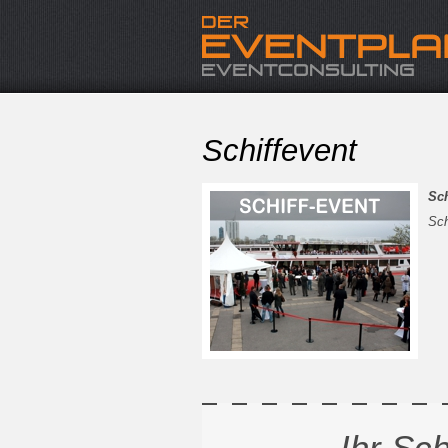
Schiffevent
Sch
Sch
Ihr Sch