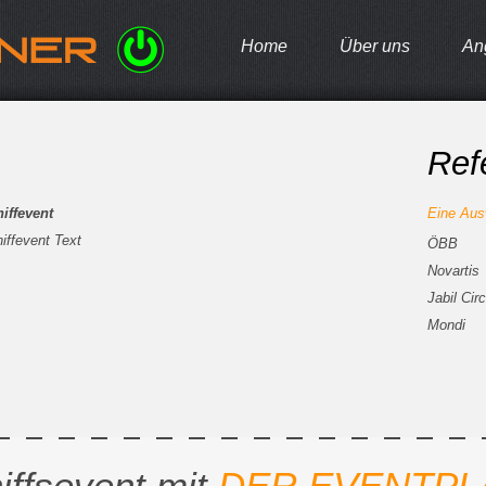
Home
Über uns
An
Ref
iffevent
Eine Aus
iffevent Text
ÖBB
Novartis
Jabil Circ
Mondi
iffsevent mit
DER EVENTPL